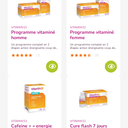
VITAMIN'22
VITAMIN'22
programme vitaminé
programme vitaminé
homme
femme
Un programme complet en 2
Un programme complet en 2
étapes action énergisante coup de
étapes action énergisante coup de
fouet + action fortifiante anti-
fouet + action fortifiante anti-
fatigue adapté aux besoins
fatigue adapté aux besoins
(3)
(8)
star
star
star
star
star
star
star
star
star
star_half
spécifiques des hommes
spécifiques des femmes
VITAMIN'22
VITAMIN'22
cafeine + « energie
cure flash 7 jours