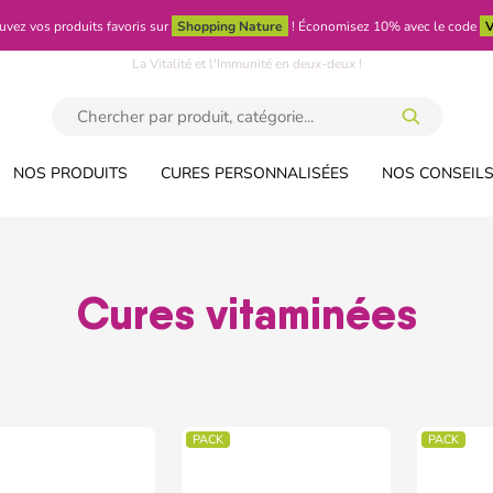
uvez vos produits favoris sur
Shopping Nature
!
Économisez 10% avec le code
V
La Vitalité et l'Immunité en deux-deux !
NOS PRODUITS
CURES PERSONNALISÉES
NOS CONSEILS
Cures vitaminées
PACK
PACK