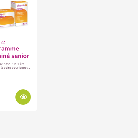
'22
iné senior
e flash : la 1 ère
 à boire pour booster
 d’énergie en 7 jours
 formule
 pour les besoins des
 afin d’entretenir
onus et défenses
.