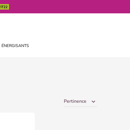
IT22
 ÉNERGISANTS
Pertinence
expand_more