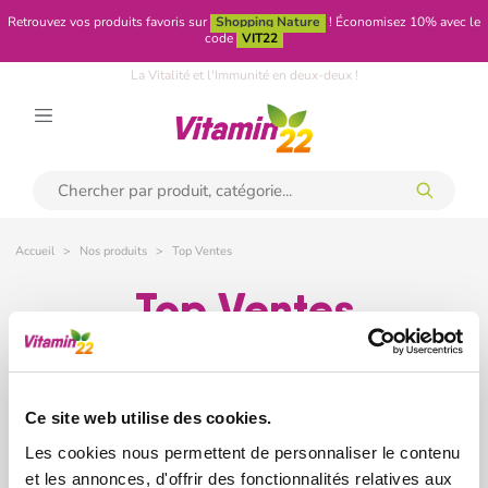
Retrouvez vos produits favoris sur
Shopping Nature
!
Économisez 10% avec le
code
VIT22
La Vitalité et l'Immunité en deux-deux !
Accueil
Nos produits
Top Ventes
Top Ventes
Pertinence
expand_more
Ce site web utilise des cookies.
Les cookies nous permettent de personnaliser le contenu
et les annonces, d'offrir des fonctionnalités relatives aux