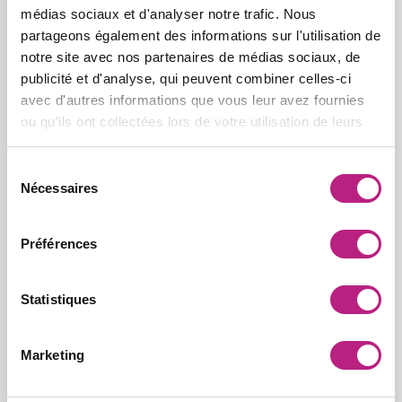
médias sociaux et d'analyser notre trafic. Nous
partageons également des informations sur l'utilisation de
notre site avec nos partenaires de médias sociaux, de
publicité et d'analyse, qui peuvent combiner celles-ci
VITAMIN'22
VITAMIN'22
cure flash 7 jours
specific femme
avec d'autres informations que vous leur avez fournies
ou qu'ils ont collectées lors de votre utilisation de leurs
1ère cure prêt-à-boire 22
Vitamines & minéraux, extraits de
vitamines & minéraux + plantes
plantes, probiotiques & acides
services.
énergisantes coup de fouet
aminés renforce l’organisme en
immédiat !
profondeur pour toutes les
(21)
(14)
star
star
star
star
star
star
star
star
star
star
femmes 2 gélules /jour
Sélection
Nécessaires
du
consentement
Préférences
Statistiques
Marketing
VITAMIN'22
spray immunité
2 pschitts pour booster l’immunité