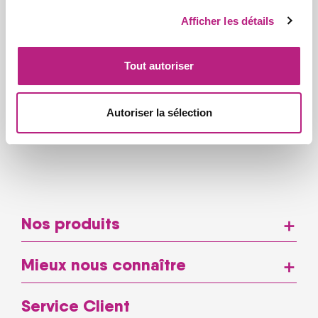
! 100% végétal 250% des ar en
vitamine d
Afficher les détails
(3)
star
star
star
star
star
Tout autoriser
Autoriser la sélection
Nos produits
add
Mieux nous connaître
add
Service Client