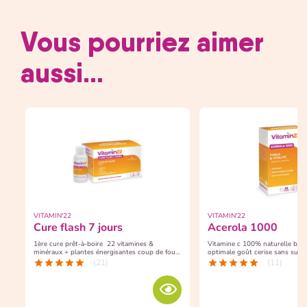
Vous pourriez aimer
aussi...
VITAMIN'22
VITAMIN'22
cure flash 7 jours
acerola 1000
1ère cure prêt-à-boire 22 vitamines &
Vitamine c 100% naturelle biodisponibilité
minéraux + plantes énergisantes coup de fouet
optimale goût cerise 
immédiat !
(21)
(11)
star
star
star
star
star
star
star
star
star
star