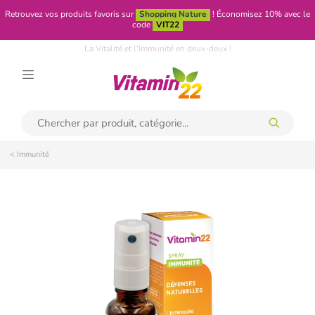
Retrouvez vos produits favoris sur
Shopping Nature
!
Économisez 10% avec le
code
VIT22
La Vitalité et l'Immunité en deux-deux !
< Immunité