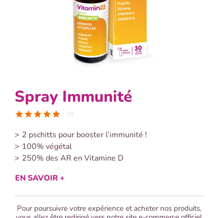
Spray Immunité
star
star
star
star
star
(3)
2 pschitts pour booster l’immunité !
100% végétal
250% des AR en Vitamine D
EN SAVOIR +
Pour poursuivre votre expérience et acheter nos produits,
vous allez être redirigé vers notre site e-commerce officiel