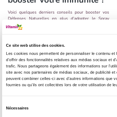
Voici quelques derniers conseils pour booster vos
Défenses Naturelles en plus d’adopter le Spray
Immunité Vitamin’22.
Adoptez une Alimentation Équilibrée
: Une
alimentation riche en fruits, légumes, grains
Ce site web utilise des cookies.
entiers et sources de protéines maigres fournit
Les cookies nous permettent de personnaliser le contenu et
les nutriments essentiels pour soutenir le
d'offrir des fonctionnalités relatives aux médias sociaux et d
système immunitaire.
trafic. Nous partageons également des informations sur l'utili
Restez Hydraté
: L'eau est vitale pour toutes les
site avec nos partenaires de médias sociaux, de publicité et 
fonctions corporelles, y compris le bon
peuvent combiner celles-ci avec d'autres informations que v
fonctionnement du système immunitaire.
fournies ou qu'ils ont collectées lors de votre utilisation de l
Assurez vous de rester bien hydraté tout au long
de la journée, notamment pendant l’hiver où on
pense moins à boire.
Sélection
Pratiquez une Activité Physique Régulière
:
Nécessaires
du
L'exercice modéré renforce le système
consentement
immunitaire en stimulant la circulation sanguine