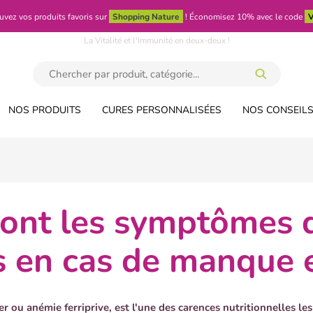
uvez vos produits favoris sur
Shopping Nature
!
Économisez 10% avec le code
V
La Vitalité et l'Immunité en deux-deux !
NOS PRODUITS
CURES PERSONNALISÉES
NOS CONSEILS
 en cas de manque e
er ou anémie ferriprive, est l'une des carences nutritionnelles le