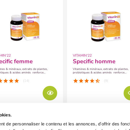
MIN'22
VITAMIN'22
pecific femme
specific homme
nes & minéraux, extraits de plantes,
Vitamines & minéraux, extraits de plantes,
iques & acides aminés renforce
probiotiques & acides aminés renforce
sme en profondeur pour toutes les
l’organisme en profondeur pour tous les
femmes 2 gélules /jour
hommes 2 gélules /jour
tar
star
star
star
star
star
star
star
star_half
(14)
(9)
okies.
t de personnaliser le contenu et les annonces, d'offrir des fonct