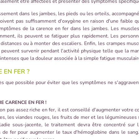
galement être affectées et présenter des symptômes spécifiqu
sement dans les jambes, les pieds ou les orteils, accompagné
oivent pas suffisamment d'oxygène en raison d'une faible qu
ymptômes de la carence en fer dans les jambes. Les muscles
samment, ils peuvent se fatiguer plus rapidement. Les personn
s distances ou à monter des escaliers. Enfin, les crampes mu
 peuvent survenir pendant l'activité physique telle que la mar
intenses que la douleur associée à la simple fatigue musculair
EN FER ?
r dès que possible pour éviter que les symptômes ne s'aggraven
E CARENCE EN FER !
ion pas assez riche en fer, il est conseillé d'augmenter votre
les, les viandes rouges, les fruits de mer et les légumineuses
ladie sous-jacente, le traitement devra être concentré sur 
de fer pour augmenter le taux d'hémoglobine dans le sang. 