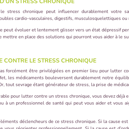
D’UN STRESS CHRONIQUE
 le stress chronique peut influencer durablement votre s
oubles cardio-vasculaires, digestifs, musculosquelettiques ou r
que peut évoluer et lentement glisser vers un état dépressif per
 de mettre en place des solutions qui pourront vous aider à le 
CE CONTRE LE STRESS CHRONIQUE
 forcément être privilégiées en premier lieu pour lutter cont
effet, les médicaments bouleversent durablement notre équilib
. Or, tout sevrage étant générateur de stress, la prise de médi
able pour lutter contre un stress chronique, vous devez déjà en
u à un professionnel de santé qui peut vous aider et vous aig
s éléments déclencheurs de ce stress chronique. Si la cause e
re vous réorienter professionnellement. Si la cause est d’ord