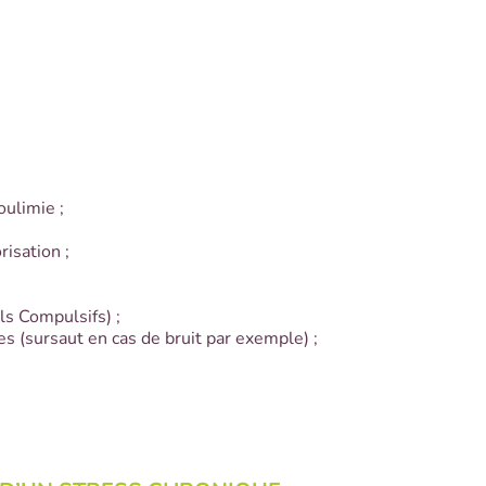
oulimie ;
isation ;
s Compulsifs) ;
s (sursaut en cas de bruit par exemple) ;