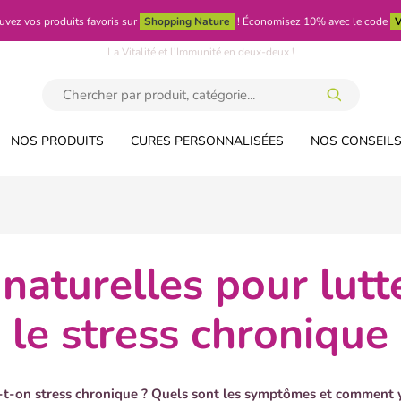
uvez vos produits favoris sur
Shopping Nature
!
Économisez 10% avec le code
V
La Vitalité et l'Immunité en deux-deux !
NOS PRODUITS
CURES PERSONNALISÉES
NOS CONSEILS
le stress chronique
-t-on stress chronique ? Quels sont les symptômes et comment y