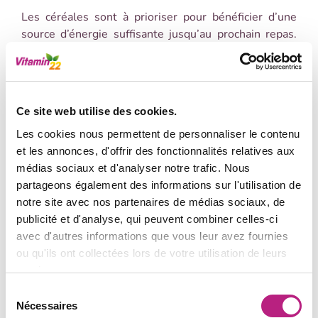
Les céréales sont à prioriser pour bénéficier d’une
source d’énergie suffisante jusqu’au prochain repas.
Privilégiez les grains entiers comme du riz brun, des
pâtes de blé entier ou du pain de blé entier.
Les collations peuvent être un bon moyen de faire le
Ce site web utilise des cookies.
plein de fruits et de grains entiers que vous avez
peut-être manqués pendant les repas.
Les cookies nous permettent de personnaliser le contenu
et les annonces, d'offrir des fonctionnalités relatives aux
Pour parvenir à manger sainement, vous devez
médias sociaux et d'analyser notre trafic. Nous
également changer votre habitude alimentaire :
partageons également des informations sur l'utilisation de
mangez plus de légumes, grignotez plus souvent des
notre site avec nos partenaires de médias sociaux, de
fruits et cuisinez davantage à la maison.
publicité et d'analyse, qui peuvent combiner celles-ci
avec d'autres informations que vous leur avez fournies
Un régime alimentaire sain doit aussi renfermer des
ou qu'ils ont collectées lors de votre utilisation de leurs
grains entiers, des protéines et des produits laitiers.
services.
Sélection
Nécessaires
du
MANGER ÉQUILIBRÉ : QUELS ALIMENTS