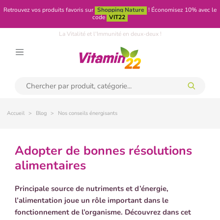
Retrouvez vos produits favoris sur
Shopping Nature
!
Économisez 10% avec le
code
VIT22
La Vitalité et l'Immunité en deux-deux !
Accueil
Blog
Nos conseils énergisants
adopter de bonnes résolutions
alimentaires
Principale source de nutriments et d’énergie,
l’alimentation joue un rôle important dans le
fonctionnement de l’organisme.
Découvrez dans cet